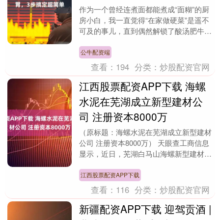
作为一个曾经连煮面都能煮成“面糊”的厨
房小白，我一直觉得“在家做硬菜”是遥不
可及的事儿，直到偶然解锁了酸汤肥牛
——这道菜简直是为我们这种手残党量身
打造的！不仅酸....
公牛配资端
查看：
194
分类：
炒股配资官网
江西股票配资APP下载 海螺
水泥在芜湖成立新型建材公
司 注册资本8000万
（原标题：海螺水泥在芜湖成立新型建材
公司 注册资本8000万） 天眼查工商信息
显示，近日，芜湖白马山海螺新型建材有
限公司成立，法定代表人为卢叔敏，注册
资本800....
江西股票配资APP下载
查看：
116
分类：
炒股配资官网
新疆配资APP下载 迎驾贡酒 |