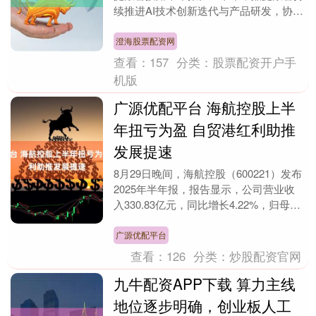
续推进AI技术创新迭代与产品研发，协同
生态伙伴深化布局，助力产业智能化升级
变革。公司实....
澄海股票配资网
查看：
157
分类：
股票配资开户手
机版
广源优配平台 海航控股上半
年扭亏为盈 自贸港红利助推
发展提速
8月29日晚间，海航控股（600221）发布
2025年半年报，报告显示，公司营业收
入330.83亿元，同比增长4.22%，归母净
利润0.57亿元，成功扭亏为盈。....
广源优配平台
查看：
126
分类：
炒股配资官网
九牛配资APP下载 算力主线
地位逐步明确，创业板人工