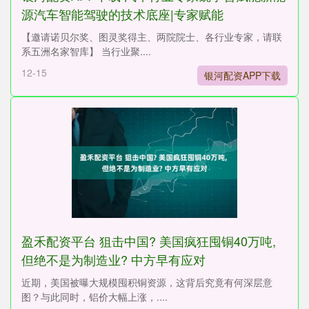
源汽车智能驾驶的技术底座|专家赋能
【邀请诺贝尔奖、图灵奖得主、两院院士、各行业专家，请联
系五洲名家智库】 当行业聚....
12-15
银河配资APP下载
盈禾配资平台 狙击中国? 美国疯狂囤铜40万吨,
但绝不是为制造业? 中方早有应对
近期，美国被曝大规模囤积铜资源，这背后究竟有何深层意
图？与此同时，铝价大幅上涨，....