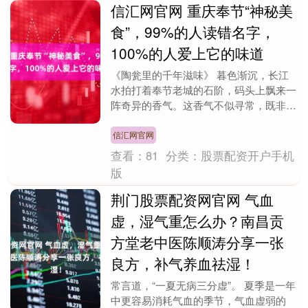
信汇网官网 重庆奉节“神秘美
食”，99%的人读错名字，
100%的人爱上它的味道
《陶瓮里的千年滋味》 暮色渐沉，长江
水拍打着奉节老城的石阶，码头上飘来一
阵奇异的香气。这香气不似寻常，既非火
锅的浓烈，亦非小面的辛辣，倒像是从时
光深处飘来的古早....
信汇网官网
查看：
81
分类：
股票配资开户手机
版
荆门股票配资网官网 气血
虚，湿气重怎么办？南昌贡
方堂老中医陈顺涛分享一张
良方，补气养血祛湿！
常言道，“一夏无病三分虚”。 夏季是一年
中更容易消耗气血的季节，气血虚弱的