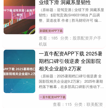
业绩下滑 洞藏系显韧性
（原标题：迎驾贡酒 | 业绩下滑 洞藏系显
韧性） $迎驾贡酒(SH603198)$ 产品调
整、渠道改革 作者 | 胜马财经许可 编辑 |
欧阳文 面对行业深度调....
新疆配资APP下载
查看：
185
分类：
股票配资开户手
机版
一直牛配资APP下载 2025暑
期档口碑引领逆袭 全国影院
相关企业超9.2万家
（原标题：2025暑期档口碑引领逆袭 全
国影院相关企业超9.2万家） 2025年暑期
档落下帷幕，在多部高口碑影片推动下，
市场“先抑后扬”，总票房达119.66亿....
一直牛配资APP下载
查看：
115
分类：
联美配资