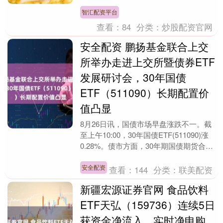
日，下同）上证综指日内上涨1.51%，收
于388....
智汇配资平台
查看：
84
分类：
炒股配资官网
安全配资 鹏扬基金联合上交
所举办走进上交所暨债券ETF
发展研讨会，30年国债
ETF（511090）长期配置价
值凸显
8月26日讯，国债市场早盘涨跌不一。截
至上午10:00，30年国债ETF(511090)涨
0.28%。债市方面，30年期国债期货合约
(TL2512)最新价为11....
安全配资
查看：
144
分类：
联美配资
新疆宏源证券官网 食品饮料
ETF天弘（159736）连续5日
获资金净流入，实时净申购