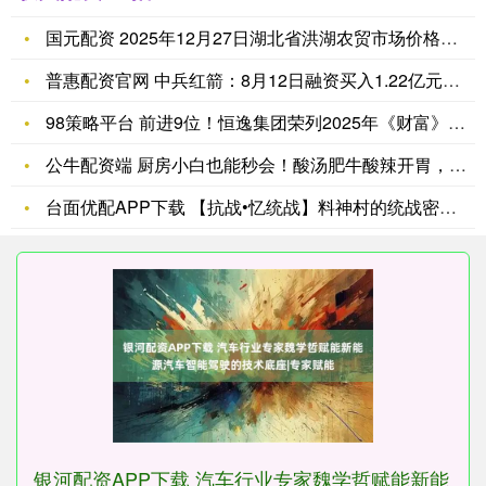
国元配资 2025年12月27日湖北省洪湖农贸市场价格行情
普惠配资官网 中兵红箭：8月12日融资买入1.22亿元，融资
98策略平台 前进9位！恒逸集团荣列2025年《财富》中国5
公牛配资端 厨房小白也能秒会！酸汤肥牛酸辣开胃，3步搞定超简
台面优配APP下载 【抗战•忆统战】料神村的统战密码——在李
银河配资APP下载 汽车行业专家魏学哲赋能新能