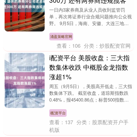
300万 还有两券商违规揽客
一日内3家券商及从业人员收到监管罚
单，再次将证券行业合规问题推向公众视
野。 9月5日，海南、安徽、大连三地证
监局集中披露多项行政监管措施，涉及财
达证券、西南证券....
涌盈策略官网
查看：
106
分类：
炒股配资官网
i配资平台 美股收盘：三大指
数集体收跌 中概股金龙指数
涨超1%
周五（9月5日），美股高开低走，三大指
数集体下跌。 截至收盘，道琼斯指数跌
0.48%，报45400.86点；标普500指数跌
0.32%，报6481.50点；纳斯....
i配资平台
查看：
137
分类：
股票配资开户手
机版