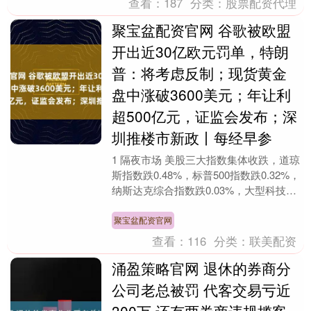
查看：
187
分类：
股票配资代理
聚宝盆配资官网 谷歌被欧盟
开出近30亿欧元罚单，特朗
普：将考虑反制；现货黄金
盘中涨破3600美元；年让利
超500亿元，证监会发布；深
圳推楼市新政丨每经早参
1 隔夜市场 美股三大指数集体收跌，道琼
斯指数跌0.48%，标普500指数跌0.32%，
纳斯达克综合指数跌0.03%，大型科技股
多数下跌，英伟达、微软跌超2%，....
聚宝盆配资官网
查看：
116
分类：
联美配资
涌盈策略官网 退休的券商分
公司老总被罚 代客交易亏近