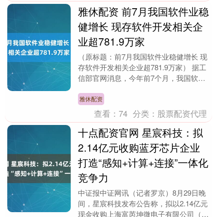
雅休配资 前7月我国软件业稳
健增长 现存软件开发相关企
业超781.9万家
（原标题：前7月我国软件业稳健增长 现
存软件开发相关企业超781.9万家） 据工
信部官网消息，今年前7个月，我国软件
和信息技术服务业运行态势良好，业务收
入、利润....
雅休配资
查看：
74
分类：
股票配资代理
十点配资官网 星宸科技：拟
2.14亿元收购蓝牙芯片企业
打造“感知+计算+连接”一体化
竞争力
中证报中证网讯（记者罗京）8月29日晚
间，星宸科技发布公告称，拟以2.14亿元
现金收购上海富芮坤微电子有限公司（以