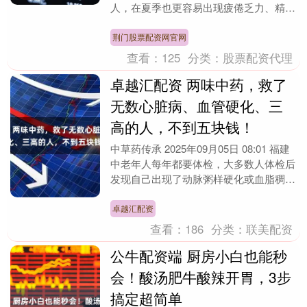
人，在夏季也更容易出现疲倦乏力、精神
萎靡、食欲不振等问题，当气血无法充盈
全身，还会出现....
荆门股票配资网官网
查看：
125
分类：
股票配资代理
卓越汇配资 两味中药，救了
无数心脏病、血管硬化、三
高的人，不到五块钱！
中草药传承 2025年09月05日 08:01 福建
中老年人每年都要体检，大多数人体检后
发现自己出现了动脉粥样硬化或血脂稠的
毛病，这些因素往往会导致心脑供血不....
卓越汇配资
查看：
186
分类：
联美配资
公牛配资端 厨房小白也能秒
会！酸汤肥牛酸辣开胃，3步
搞定超简单