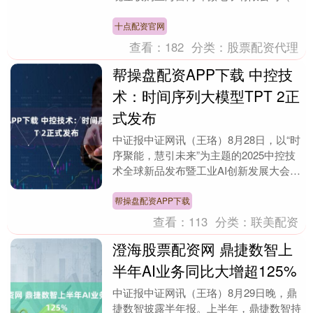
下简称“富芮坤”）53.3087%的股权。星
宸....
十点配资官网
查看：
182
分类：
股票配资代理
帮操盘配资APP下载 中控技
术：时间序列大模型TPT 2正
式发布
中证报中证网讯（王珞）8月28日，以“时
序聚能，慧引未来”为主题的2025中控技
术全球新品发布暨工业AI创新发展大会在
杭州成功举办。会上，中控技术面向全球
正式发....
帮操盘配资APP下载
查看：
113
分类：
联美配资
澄海股票配资网 鼎捷数智上
半年AI业务同比大增超125%
中证报中证网讯（王珞）8月29日晚，鼎
捷数智披露半年报。上半年，鼎捷数智持