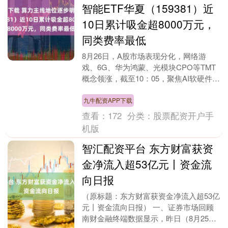
智能ETF华夏（159381）近
10日累计吸金超8000万元，
同类费率最低
8月26日，A股市场表现分化，网络游
戏、6G、华为鸿蒙、光模块CPO等TMT
概念领涨，截至10：05，聚焦AI软硬件算
力+应用的创业板人工智能ETF华夏
(159....
九牛配资APP下载
查看：
172
分类：
股票配资开户手
机版
智汇配资平台 东方财富获资
金净流入超53亿元丨资金流
向日报
（原标题：东方财富获资金净流入超53亿
元丨资金流向日报） 一、证券市场回顾
南财金融终端数据显示，昨日（8月25