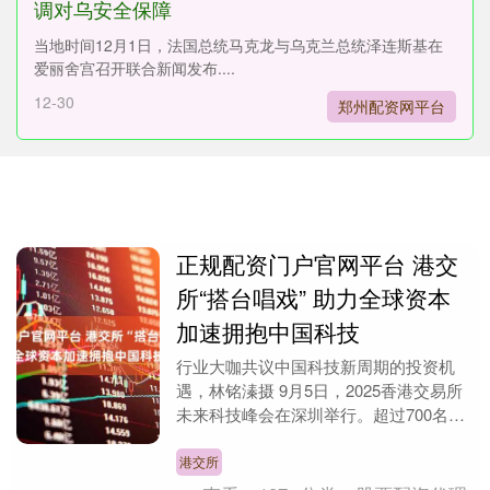
调对乌安全保障
当地时间12月1日，法国总统马克龙与乌克兰总统泽连斯基在
爱丽舍宫召开联合新闻发布....
12-30
郑州配资网平台
正规配资门户官网平台 港交
所“搭台唱戏” 助力全球资本
加速拥抱中国科技
行业大咖共议中国科技新周期的投资机
遇，林铭溱摄 9月5日，2025香港交易所
未来科技峰会在深圳举行。超过700名来
自港股上市公司、拟IPO企业、投资机
构、中介机....
港交所