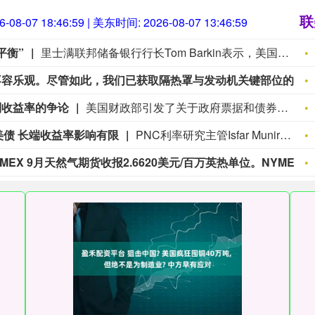
联
6-08-07 18:47:00
| 美东时间:
2026-08-07 13:47:00
平衡”
里士满联邦储备银行行长Tom Barkin表示，美国劳动力市场似乎处于“弱平衡”状态，延续了过去一年来的低招聘环境。“我认为这跟我对劳动力市场的观察非常一致，就是既不宽松也不紧张，差不多是一种弱平衡，” Barkin周五在全国商业经济协会主办的网络研讨会上说，他目前没有看到薪资上涨，也不认为劳动力市场在加剧价格压力。Barkin明年将获得货币政策表决权。他周五将抗通胀比作航海，暗示如果价格压力加速上升，决策层就可能不得不提高利率。“要知道，当帆打开而且顺风的时候，航行容易得多，” 他说，“要是逆风，你就得收紧一些了，这可能就是我们现在所处的环境。”
马斯克：遗憾的是，目前星舰回收情况不容乐观。尽管如此，我们已获取隔热罩与发动机关键部位的特写照片，用于后续迭代升级。
制收益率的争论
美国财政部引发了关于政府票据和债券拍卖的争论——政府票据和债券的拍卖规模只会越来越大，而这长期以来一直是全球最大债券市场的一项”铁律”。财政部对其季度债务发行政策声明进行了微调，将正在评估附息证券拍卖的”潜在未来增加”改为”潜在未来调整”。部分交易商推测，官员们可能会考虑缩减最长期限债务的拍卖规模，并将未来任何发行增量集中在成本更低的短期和中期品种上。
美债 长端收益率影响有限
PNC利率研究主管Isfar Munir在报告中表示，日本财务省未来若需为汇市干预筹资，连中期美国国债都不太可能出售，因此长期美债收益率所受影响料有限。尽管上周出现日元干预迹象之际，30年期美国国债同步遭到抛售，但30年期互换利差同期负值收窄。如果长端美债的走势是在反映汇市干预，互换利差的负值理应进一步扩大。后续干预如果真的会对较长期收益率产生影响，可能是通过某种“市场认知渠道”传导，不过，这可能需要市场将干预解读为未来较长时期内美债需求减少的信号。
WTI 9月原油期货收报78.18美元/桶。NYMEX 9月天然气期货收报2.6620美元/百万英热单位。NYMEX 9月汽油期货收报2.9853美元/加仑，NYMEX 9月取暖油期货收报3.9024美元/加仑。