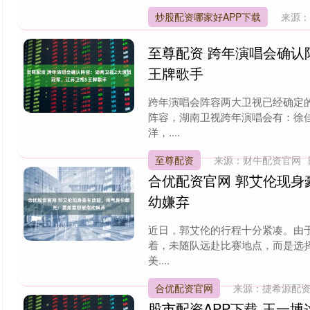
炒股配资哪家好APP下载
来源
至尊配资 跨年演唱会确认
王牌歌手
跨年演唱会阵容两大卫视已经确定
阵容，湖南卫视跨年演唱会有：徐
洋，....
至尊配资
来源：财牛配资官网
挤
议
合优配资官网 郭艾伦现
幼嫌弃
近日，郭艾伦的行程十分紧凑。由
着，未随队远赴比赛地点，而是选
美....
合优配资官网
来源：捷希源配
股市配资APP下载 王一