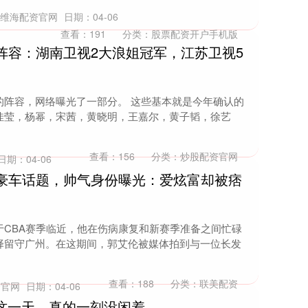
：维海配资官网
日期：04-06
查看：
191
分类：
股票配资开户手机版
阵容：湖南卫视2大浪姐冠军，江苏卫视5
的阵容，网络曝光了一部分。 这些基本就是今年确认的
佳莹，杨幂，宋茜，黄晓明，王嘉尔，黄子韬，徐艺
查看：
156
分类：
炒股配资官网
日期：04-06
身豪车话题，帅气身份曝光：爱炫富却被痞
于CBA赛季临近，他在伤病康复和新赛季准备之间忙碌
择留守广州。在这期间，郭艾伦被媒体拍到与一位长发
查看：
188
分类：
联美配资
资官网
日期：04-06
博这一天，真的一刻没闲着