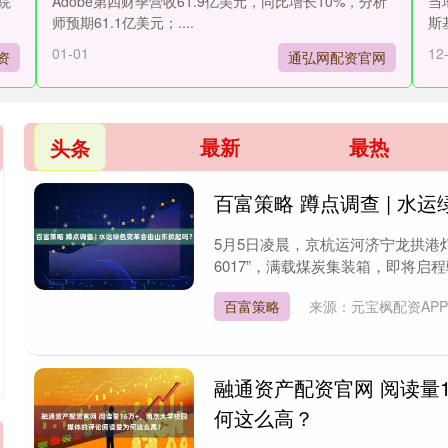
院
Adobe第四财季营收61.9亿美元，同比增长10%，分析
当
师预期61.1亿美元；....
斯
01-01
12
资
通弘网配资官网
最新
最热
头条
百富策略 蹲点调查 | 水
5月5日凌晨，京杭运河济宁龙拱港
6017”，满载煤炭集装箱，即将启程
百富策略
来源：元宝枫配资AP
融通资产配资官网 阅读量
何这么高？