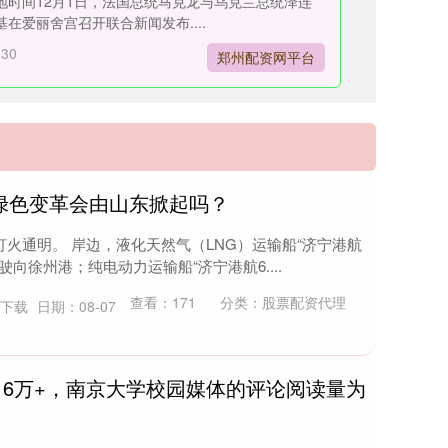
地时间12月1日，法国总统马克龙与乌克兰总统泽连
基在爱丽舍宫召开联合新闻发布....
-30
郑州配资网平台
运绿色变革会由山东掀起吗？
灯火通明。 岸边，液化天然气（LNG）运输船“济宁港航
驶向徐州港；纯电动力运输船“济宁港航6....
查看：
171
分类：
股票配资代理
P下载
日期：08-07
16万+，南京大学校园媒体的评论阅读量为