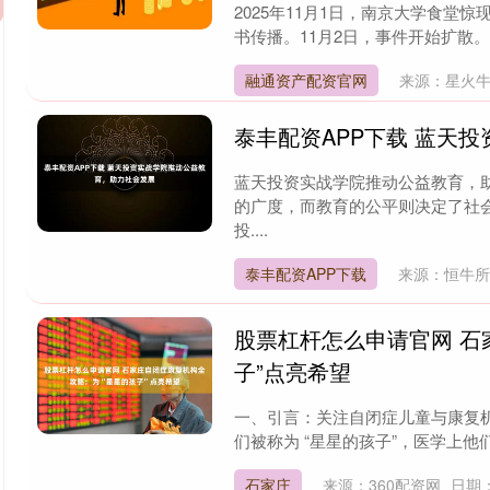
2025年11月1日，南京大学食堂
书传播。11月2日，事件开始扩散。1
融通资产配资官网
来源：星火
泰丰配资APP下载 蓝天
蓝天投资实战学院推动公益教育，
的广度，而教育的公平则决定了社
投....
泰丰配资APP下载
来源：恒牛
股票杠杆怎么申请官网 石
子”点亮希望
一、引言：关注自闭症儿童与康复
们被称为 “星星的孩子”，医学上他
石家庄
来源：360配资网
日期：