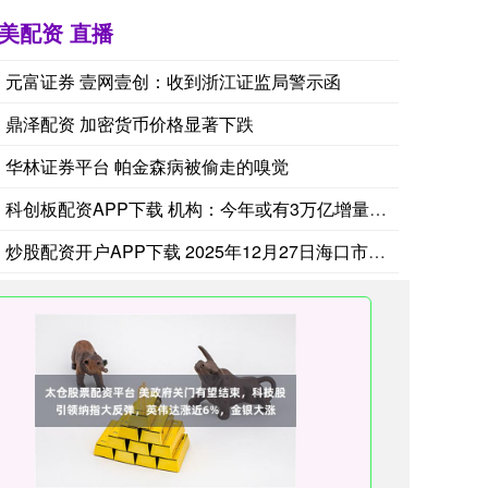
美配资 直播
元富证券 壹网壹创：收到浙江证监局警示函
马斯克：遗憾的是，目前星舰回收情况不容乐观。尽管如此，我
鼎泽配资 加密货币价格显著下跌
华林证券平台 帕金森病被偷走的嗅觉
科创板配资APP下载 机构：今年或有3万亿增量资金流入股市
WTI 9月原油期货收报78.18美元/桶。NYMEX 9月天然气期货收
炒股配资开户APP下载 2025年12月27日海口市菜篮子江