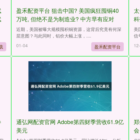
赋
盈禾配资平台 狙击中国? 美国疯狂囤铜40
太
赋
万吨, 但绝不是为制造业? 中方早有应对
科
金
近期，美国被曝大规模囤积铜资源，这背后究竟有何深
美
层意图？与此同时，铝价大幅上涨，....
信
01-04
12
载
盈禾配资平台
参
通弘网配资官网 Adobe第四财季营收61.9亿
郑
美元
会