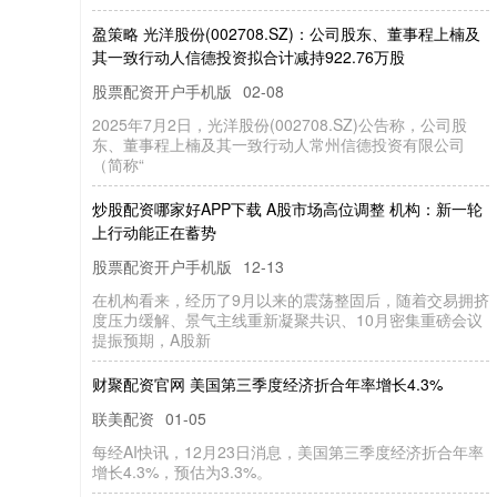
盈策略 光洋股份(002708.SZ)：公司股东、董事程上楠及
其一致行动人信德投资拟合计减持922.76万股
股票配资开户手机版
02-08
2025年7月2日，光洋股份(002708.SZ)公告称，公司股
东、董事程上楠及其一致行动人常州信德投资有限公司
（简称“
炒股配资哪家好APP下载 A股市场高位调整 机构：新一轮
上行动能正在蓄势
股票配资开户手机版
12-13
在机构看来，经历了9月以来的震荡整固后，随着交易拥
度压力缓解、景气主线重新凝聚共识、10月密集重磅会
提振预期，A股新
财聚配资官网 美国第三季度经济折合年率增长4.3%
联美配资
01-05
每经AI快讯，12月23日消息，美国第三季度经济折合年率
增长4.3%，预估为3.3%。