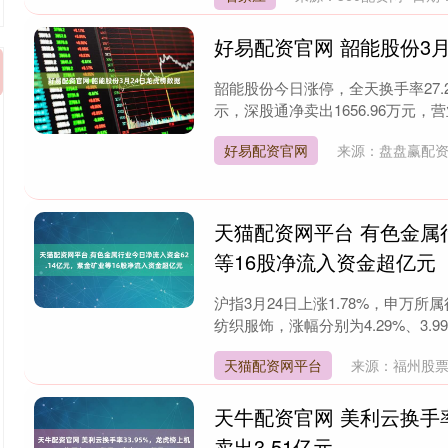
好易配资官网 韶能股份3
韶能股份今日涨停，全天换手率27.2
示，深股通净卖出1656.96万元，营业
好易配资官网
来源：盘盘赢配
天猫配资网平台 有色金属
等16股净流入资金超亿元
沪指3月24日上涨1.78%，申万
纺织服饰，涨幅分别为4.29%、3.99
天猫配资网平台
来源：福州股
天牛配资官网 美利云换手率
卖出3.51亿元