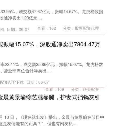
3.95%，成交额47.67亿元，振幅14.67%。龙虎榜数据
通净卖出1.23亿元....
查看：
162
分类：
股票配资代理
官网
日期：06-07
振幅15.07%，深股通净卖出7804.47万
23.11%，成交额35.86亿元，振幅15.07%。龙虎榜数
，营业部席位合计净卖出....
配资APP下载
日期：06-07
查看：
109
分类：
联美配资
 金晨黄景瑜综艺腿靠腿，护妻式挡锅灰引
月 10 日，《现在就出发》播出，金晨与黄景瑜在节目中
这是友情能有的距离？”，但也有网友扒....