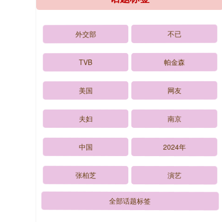
外交部
不已
TVB
帕金森
美国
网友
夫妇
南京
中国
2024年
张柏芝
演艺
全部话题标签